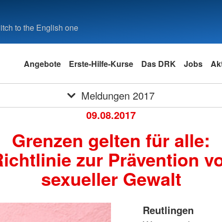
tch to the English one
Angebote
Erste-Hilfe-Kurse
Das DRK
Jobs
Akt
Meldungen 2017
09.08.2017
Grenzen gelten für alle:
ichtlinie zur Prävention v
sexueller Gewalt
Reutlingen