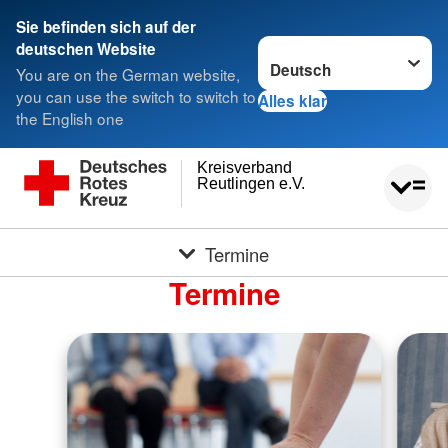
Sie befinden sich auf der
Sprache wechseln zu
deutschen Website
You are on the German website,
you can use the switch to switch to
Alles klar
the English one
Kreisverband
Reutlingen e.V.
Termine
Termine