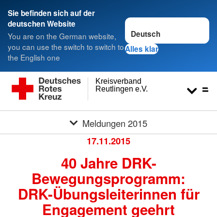
Sie befinden sich auf der
Sprache wechseln zu
deutschen Website
You are on the German website,
you can use the switch to switch to
Alles klar
the English one
Kreisverband
Reutlingen e.V.
Meldungen 2015
17.11.2015
40 Jahre DRK-
Bewegungsprogramm:
DRK-Übungsleiterinnen für
Engagement geehrt