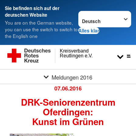
Sie befinden sich auf der
Sprache wechseln zu
deutschen Website
You are on the German website,
you can use the switch to switch to
Alles klar
the English one
Kreisverband
Reutlingen e.V.
Meldungen 2016
07.06.2016
DRK-Seniorenzentrum
Oferdingen:
Kunst im Grünen