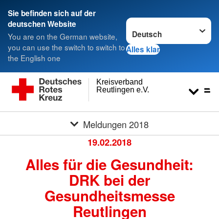
Sie befinden sich auf der
Sprache wechseln zu
deutschen Website
You are on the German website,
you can use the switch to switch to
Alles klar
the English one
Kreisverband
Reutlingen e.V.
Meldungen 2018
19.02.2018
Alles für die Gesundheit:
DRK bei der
Gesundheitsmesse
Reutlingen