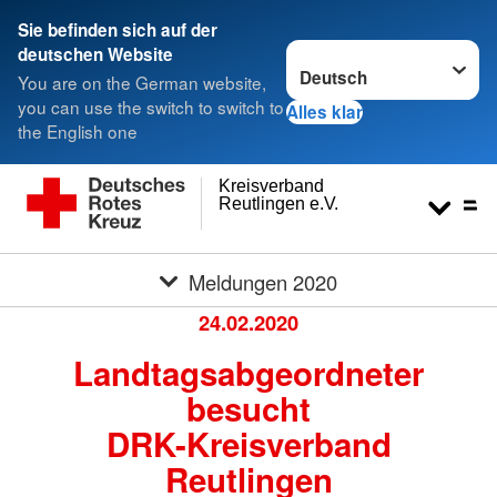
Sie befinden sich auf der
Sprache wechseln zu
deutschen Website
You are on the German website,
you can use the switch to switch to
Alles klar
the English one
Kreisverband
Reutlingen e.V.
Meldungen 2020
24.02.2020
Landtagsabgeordneter
besucht
DRK-Kreisverband
Reutlingen