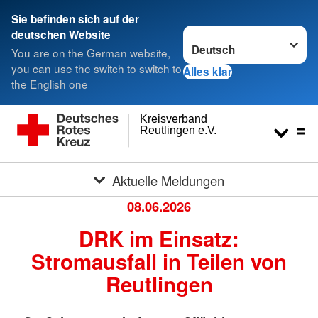
Sie befinden sich auf der
Sprache wechseln zu
deutschen Website
You are on the German website,
you can use the switch to switch to
Alles klar
the English one
Kreisverband
Reutlingen e.V.
Aktuelle Meldungen
08.06.2026
DRK im Einsatz:
Stromausfall in Teilen von
Reutlingen