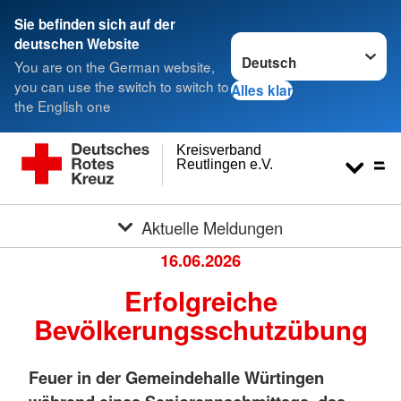
Sie befinden sich auf der
Sprache wechseln zu
deutschen Website
You are on the German website,
you can use the switch to switch to
Alles klar
the English one
Kreisverband
Reutlingen e.V.
Aktuelle Meldungen
16.06.2026
Erfolgreiche
Bevölkerungsschutzübung
Feuer in der Gemeindehalle Würtingen