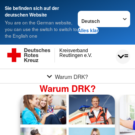
Sie befinden sich auf der
Sprache wechseln zu
deutschen Website
You are on the German website,
you can use the switch to switch to
Alles klar
the English one
Kreisverband
Reutlingen e.V.
Warum DRK?
Warum DRK?