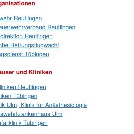
ganisationen
wehr Reutlingen
feuerwehrverband Reutlingen
idirektion Reutlingen
che Rettungsflugwacht
ngsdienst Tübingen
user und Kliniken
liniken Reutlingen
niken Tübingen
nik Ulm, Klinik für Anästhesiologie
swehrkrankenhaus Ulm
allklinik Tübingen