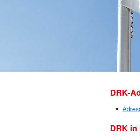
DRK-Ad
Adres
DRK in 