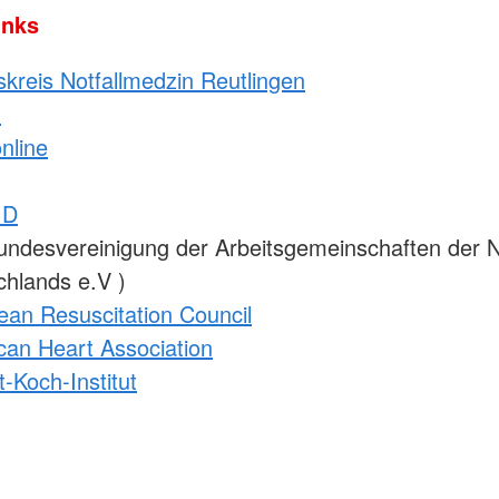
inks
skreis Notfallmedzin Reutlingen
n
nline
.D
undesvereinigung der Arbeitsgemeinschaften der N
chlands e.V )
ean Resuscitation Council
can Heart Association
-Koch-Institut