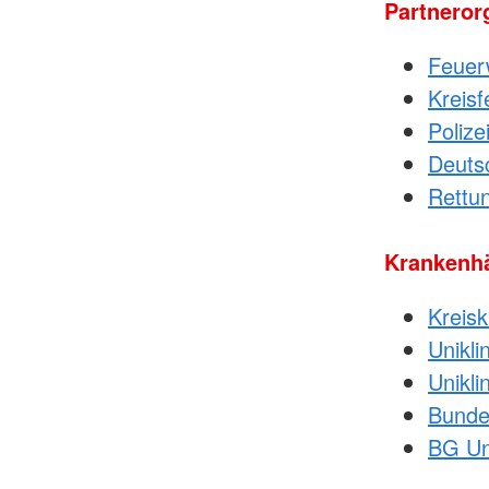
Partneror
Feuer
Kreis
Polize
Deuts
Rettu
Krankenhä
Kreisk
Unikli
Unikli
Bunde
BG Unf