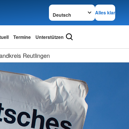
Sprache wechseln zu
Alles klar
uell
Termine
Unterstützen
andkreis Reutlingen