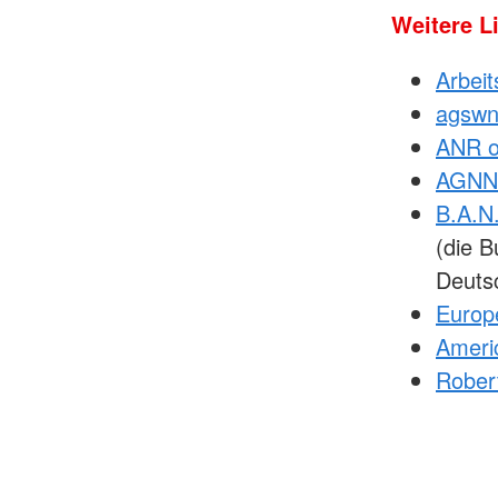
Weitere L
Arbeit
agsw
ANR o
AGNN
B.A.N
(die B
Deuts
Europ
Ameri
Robert