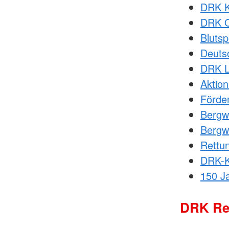
DRK K
DRK O
Bluts
Deuts
DRK L
Aktion
Förde
Bergw
Bergwa
Rettun
DRK-K
150 J
DRK Re