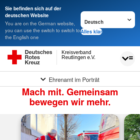
Sie befinden sich auf der
Sprache wechseln zu
deutschen Website
You are on the German website,
you can use the switch to switch to
Alles klar
the English one
Kreisverband
Reutlingen e.V.
Ehrenamt im Porträt
Mach mit. Gemeinsam
bewegen wir mehr.