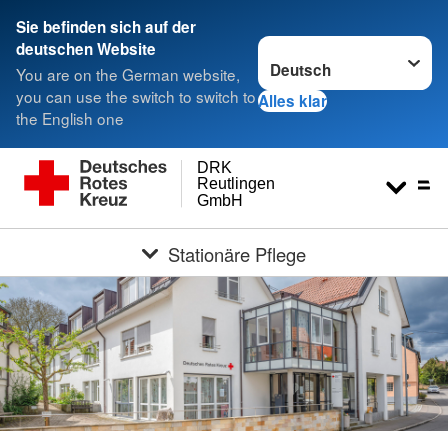
Sie befinden sich auf der
Sprache wechseln zu
deutschen Website
You are on the German website,
you can use the switch to switch to
Alles klar
the English one
DRK
Reutlingen
GmbH
Stationäre Pflege