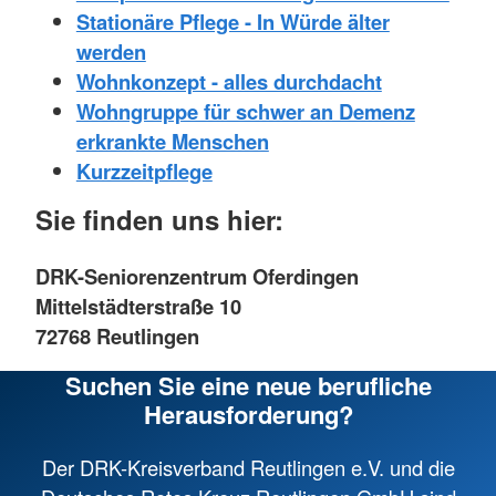
Stationäre Pflege - In Würde älter
werden
Wohnkonzept - alles durchdacht
Wohngruppe für schwer an Demenz
erkrankte Menschen
Kurzzeitpflege
Sie finden uns hier:
DRK-Seniorenzentrum Oferdingen
Mittelstädterstraße 10
72768 Reutlingen
Suchen Sie eine neue berufliche
Herausforderung?
Der DRK-Kreisverband Reutlingen e.V. und die